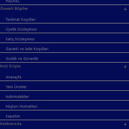
HALHAL
Önemli Bilgiler
Teslimat Koşulları
Üyelik Sözleşmesi
Satış Sözleşmesi
Garanti ve İade Koşulları
Gizlilik ve Güvenlik
Hızlı Erişim
Anasayfa
Yeni Ürünler
İndirimdekiler
Müşteri Hizmetleri
Sepetim
Hakkımızda