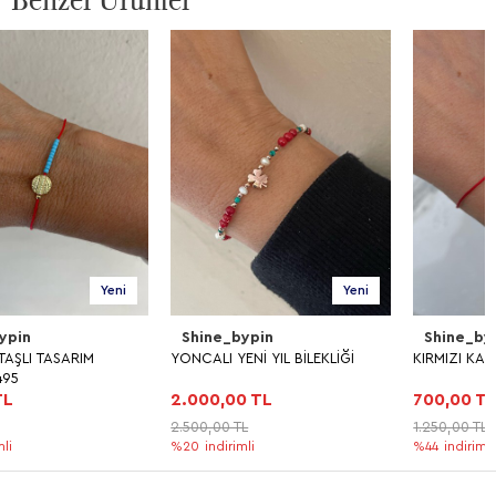
Yeni
Yeni
Shine_bypin
Shine_bypin
YONCALI YENİ YIL BİLEKLİĞİ
KIRMIZI KALP BİLEKLİK
2.000,00 TL
700,00 TL
2.500,00 TL
1.250,00 TL
%20
indirimli
%44
indirimli