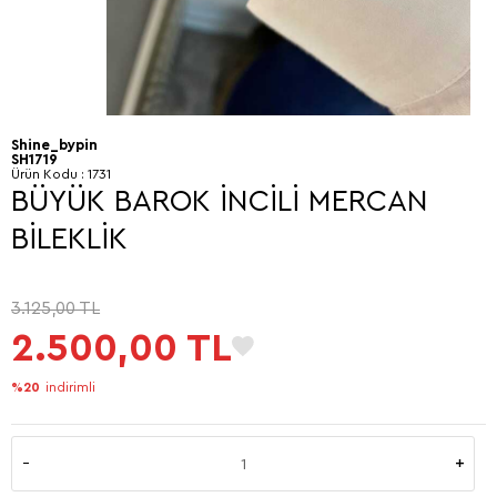
Shine_bypin
SH1719
Ürün Kodu :
1731
BÜYÜK BAROK İNCİLİ MERCAN
BİLEKLİK
3.125,00
TL
2.500,00
TL
%20
indirimli