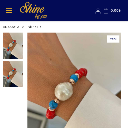
0,00
₺
ANASAYFA
BİLEKLİK
Yeni