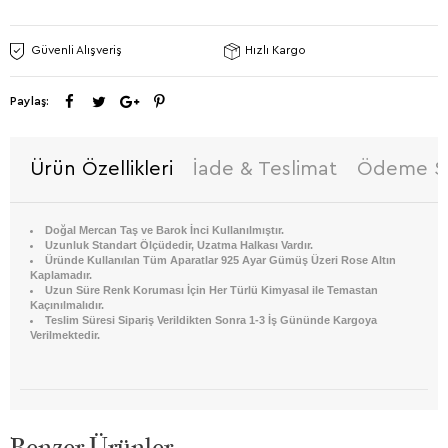
Güvenli Alışveriş
Hızlı Kargo
Paylaş:
Ürün Özellikleri
İade & Teslimat
Ödeme Se
Doğal Mercan Taş ve Barok İnci Kullanılmıştır.
Uzunluk Standart Ölçüdedir, Uzatma Halkası Vardır.
Üründe Kullanılan Tüm Aparatlar 925 Ayar Gümüş Üzeri Rose Altın
Kaplamadır.
Uzun Süre Renk Koruması İçin Her Türlü Kimyasal ile Temastan
Kaçınılmalıdır.
Teslim Süresi Sipariş Verildikten Sonra 1-3 İş Gününde Kargoya
Verilmektedir.
Benzer Ürünler