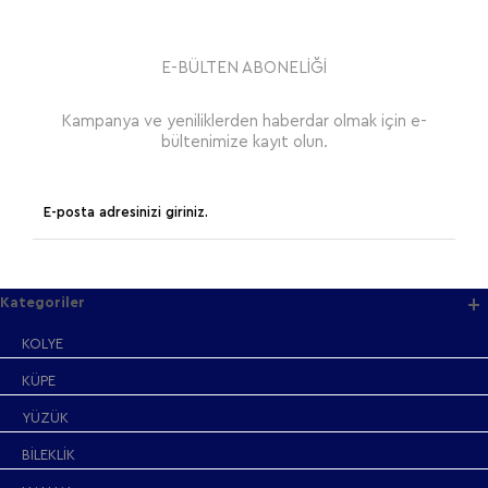
E-BÜLTEN ABONELİĞİ
Kampanya ve yeniliklerden haberdar olmak için e-
bültenimize kayıt olun.
Kategoriler
KOLYE
KÜPE
YÜZÜK
BİLEKLİK