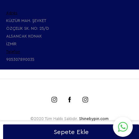
Adres
KÜLTÜR MAH. ŞEVKET
ÖZÇELİK SK. NO: 25/D
ALSANCAK KONAK
İZMİR
Telefon
905307890035
©2020 Tüm Hakkı Saklıdır.
Shinebypin.com
Sepete Ekle
T
-Soft
E-Ticaret
Sistemleriyle Hazırlanmıştır.