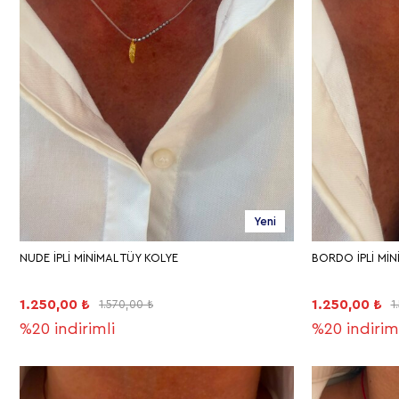
Yeni
NUDE İPLİ MİNİMAL TÜY KOLYE
BORDO İPLİ MİN
1.250,00 ₺
1.250,00 ₺
1.570,00 ₺
1
%20
indirimli
%20
indirim