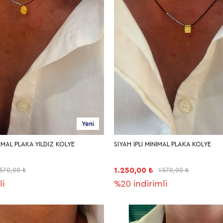
Yeni
İMAL PLAKA YILDIZ KOLYE
SİYAH İPLİ MİNİMAL PLAKA KOLYE
1.250,00 ₺
.570,00 ₺
1.570,00 ₺
li
%20
indirimli