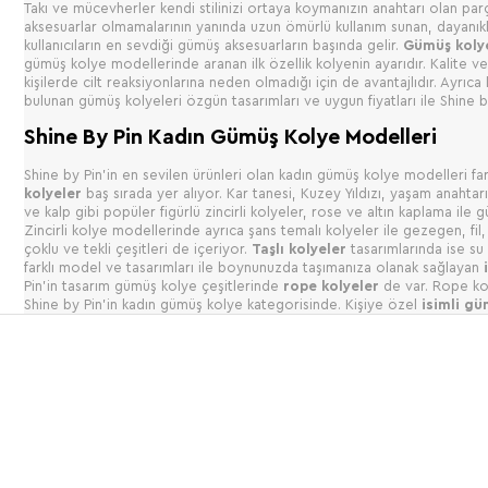
Takı ve mücevherler kendi stilinizi ortaya koymanızın anahtarı olan parç
aksesuarlar olmamalarının yanında uzun ömürlü kullanım sunan, dayanıklı
kullanıcıların en sevdiği gümüş aksesuarların başında gelir.
Gümüş kol
gümüş kolye modellerinde aranan ilk özellik kolyenin ayarıdır. Kalite ve
kişilerde cilt reaksiyonlarına neden olmadığı için de avantajlıdır. Ayr
bulunan gümüş kolyeleri özgün tasarımları ve uygun fiyatları ile Shine by
Shine By Pin Kadın Gümüş Kolye Modelleri
Shine by Pin’in en sevilen ürünleri olan kadın gümüş kolye modelleri farkl
kolyeler
baş sırada yer alıyor. Kar tanesi, Kuzey Yıldızı, yaşam anahtar
ve kalp gibi popüler figürlü zincirli kolyeler, rose ve altın kaplama ile
Zincirli kolye modellerinde ayrıca şans temalı kolyeler ile gezegen, fil, 
çoklu ve tekli çeşitleri de içeriyor.
Taşlı kolyeler
tasarımlarında ise su
farklı model ve tasarımları ile boynunuzda taşımanıza olanak sağlayan
Pin’in tasarım gümüş kolye çeşitlerinde
rope kolyeler
de var. Rope ko
Shine by Pin’in kadın gümüş kolye kategorisinde. Kişiye özel
isimli gü