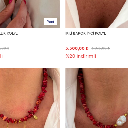
Yeni
LİK KOLYE
İKİLİ BAROK İNCİ KOLYE
5.500,00 ₺
,00 ₺
6.875,00 ₺
li
%20
indirimli