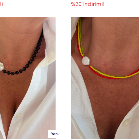
li
%20
indirimli
Yeni