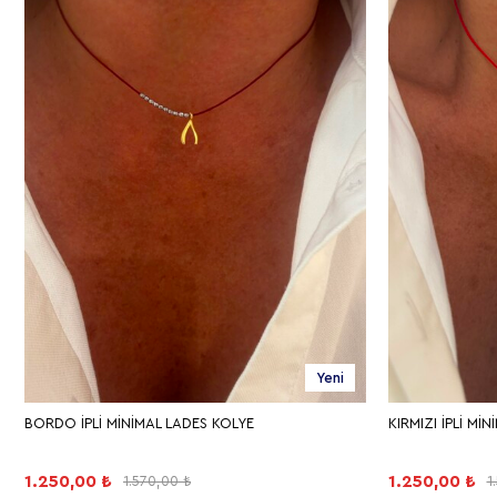
Yeni
BORDO İPLİ MİNİMAL LADES KOLYE
KIRMIZI İPLİ Mİ
1.250,00 ₺
1.250,00 ₺
1.570,00 ₺
1