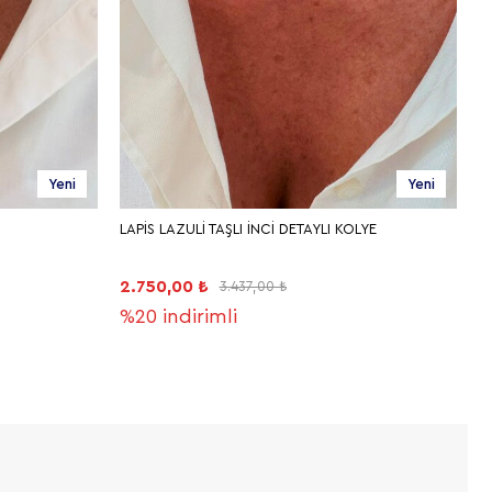
Yeni
Yeni
LAPİS LAZULİ TAŞLI İNCİ DETAYLI KOLYE
2.750,00 ₺
3.437,00 ₺
%20
indirimli