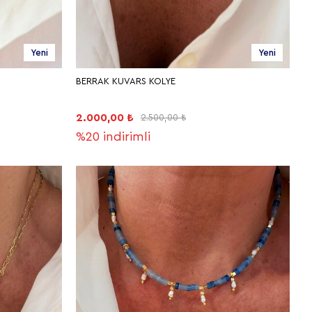
Yeni
Yeni
BERRAK KUVARS KOLYE
2.000,00 ₺
2.500,00 ₺
%20
indirimli