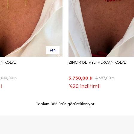
Yeni
N KOLYE
ZINCIR DETAYLI MERCAN KOLYE
3.750,00 ₺
.010,00 ₺
4.687,00 ₺
i
%20
indirimli
Toplam 885 ürün görüntüleniyor.