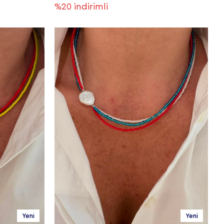
%20
indirimli
Yeni
Yeni