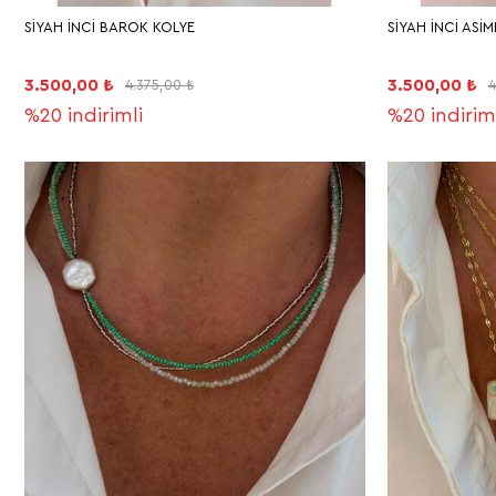
SİYAH İNCİ BAROK KOLYE
SİYAH İNCİ ASİ
3.500,00 ₺
3.500,00 ₺
4.375,00 ₺
4
%20
indirimli
%20
indirim