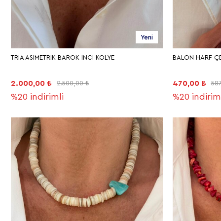
Yeni
TRIA ASİMETRİK BAROK İNCİ KOLYE
BALON HARF ÇE
2.000,00 ₺
470,00 ₺
2.500,00 ₺
587
%20
indirimli
%20
indirim