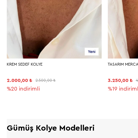
Yeni
KREM SEDEF KOLYE
TASARIM MERCA
2.000,00 ₺
3.250,00 ₺
2.500,00 ₺
4
%20
indirimli
%19
indiriml
Gümüş Kolye Modelleri