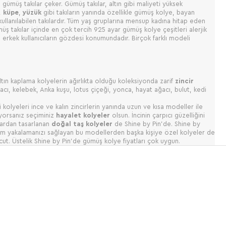
gümüş takılar çeker. Gümüş takılar, altın gibi maliyeti yüksek
,
küpe
,
yüzük
gibi takıların yanında özellikle gümüş kolye, bayan
kullanılabilen takılardır. Tüm yaş gruplarına mensup kadına hitap eden
üş takılar içinde en çok tercih 925 ayar gümüş kolye çeşitleri alerjik
 erkek kullanıcıların gözdesi konumundadır. Birçok farklı modeli
altın kaplama kolyelerin ağırlıkta olduğu koleksiyonda zarif
zincir
acı, kelebek, Anka kuşu, lotus çiçeği, yonca, hayat ağacı, bulut, kedi
i kolyeleri ince ve kalın zincirlerin yanında uzun ve kısa modeller ile
iyorsanız seçiminiz
hayalet kolyeler
olsun. İncinin çarpıcı güzelliğini
şlardan tasarlanan
doğal taş kolyeler
de Shine by Pin’de. Shine by
ünüm yakalamanızı sağlayan bu modellerden başka kişiye özel kolyeler de
t. Üstelik Shine by Pin’de gümüş kolye fiyatları çok uygun.