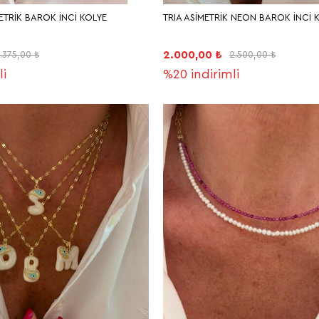
METRİK BAROK İNCİ KOLYE
TRIA ASİMETRİK NEON BAROK İNCİ 
2.000,00 ₺
.375,00 ₺
2.500,00 ₺
li
%20
indirimli