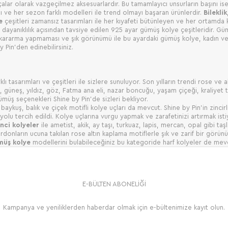
alar olarak vazgeçilmez aksesuarlardır. Bu tamamlayıcı unsurların başını ise 
 ve her sezon farklı modelleri ile trend olmayı başaran ürünlerdir.
Bileklik
ye
çeşitleri zamansız tasarımları ile her kıyafeti bütünleyen ve her ortamda 
 dayanıklılık açısından tavsiye edilen 925 ayar gümüş kolye çeşitleridir. Güm
ıca kararma yapmaması ve şık görünümü ile bu ayardaki gümüş kolye, kadın ve
 Pin’den edinebilirsiniz.
ı tasarımları ve çeşitleri ile sizlere sunuluyor. Son yılların trendi rose ve 
ı, güneş, yıldız, göz, Fatma ana eli, nazar boncuğu, yaşam çiçeği, kraliyet t
 gümüş seçenekleri Shine by Pin’de sizleri bekliyor.
baykuş, balık ve çiçek motifli kolye uçları da mevcut. Shine by Pin’in zincirl
 yolu tercih edildi. Kolye uçlarına vurgu yapmak ve zarafetinizi artırmak ist
inci kolyeler
ile ametist, akik, ay taşı, turkuaz, lapis, mercan, opal gibi ta
rdonların ucuna takılan rose altın kaplama motiflerle şık ve zarif bir gör
müş kolye
modellerini bulabileceğiniz bu kategoride harf kolyeler de mevcu
E-BÜLTEN ABONELİĞİ
Kampanya ve yeniliklerden haberdar olmak için e-bültenimize kayıt olun.