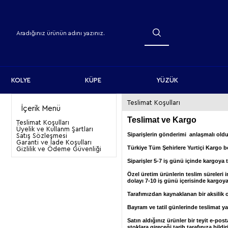
KOLYE
KÜPE
YÜZÜK
Teslimat Koşulları
İçerik Menü
Teslimat ve Kargo
Teslimat Koşulları
Üyelik ve Kullanm Şartları
Siparişlerin gönderimi anlaşmalı olduğ
Satış Sözleşmesi
Garanti ve İade Koşulları
Türkiye Tüm Şehirlere Yurtiçi Kargo be
Gizlilik ve Ödeme Güvenliği
Siparişler 5-7 iş günü içinde kargoya te
Özel üretim ürünlerin teslim süreleri i
dolayı 7-10 iş günü içerisinde kargoya 
Tarafımızdan kaynaklanan bir aksilik ol
Bayram ve tatil günlerinde teslimat y
Satın aldığınız ürünler bir teyit e-pos
stoklara gireceği tarih tarafınıza bildiri