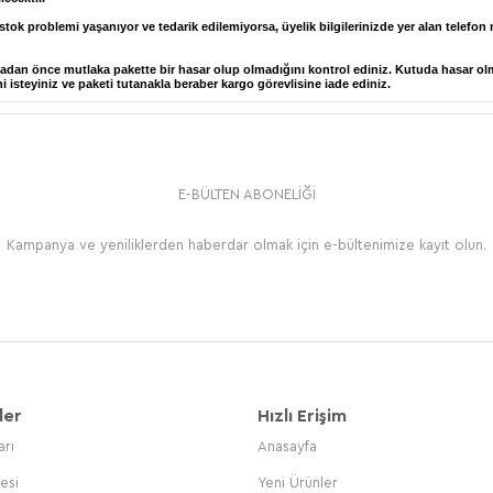
stok problemi yaşanıyor ve tedarik edilemiyorsa, üyelik bilgilerinizde yer alan telefon 
lmadan önce mutlaka pakette bir hasar olup olmadığını kontrol ediniz. Kutuda hasar ol
isteyiniz ve paketi tutanakla beraber kargo görevlisine iade ediniz.
E-BÜLTEN ABONELİĞİ
Kampanya ve yeniliklerden haberdar olmak için e-bültenimize kayıt olun.
ler
Hızlı Erişim
arı
Anasayfa
esi
Yeni Ürünler