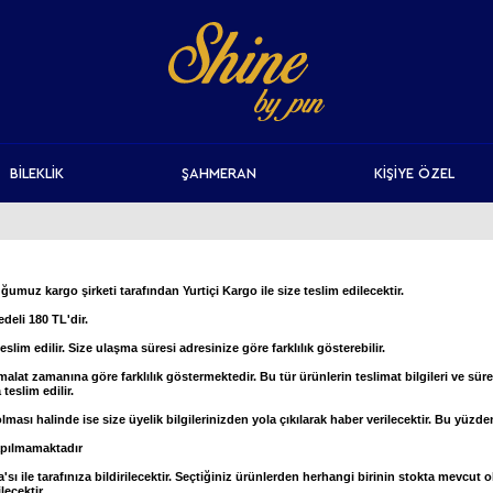
BİLEKLİK
ŞAHMERAN
KİŞİYE ÖZEL
umuz kargo şirketi tarafından Yurtiçi Kargo ile size teslim edilecektir.
deli 180 TL'dir.
slim edilir. Size ulaşma süresi adresinize göre farklılık gösterebilir.
malat zamanına göre farklılık göstermektedir. Bu tür ürünlerin teslimat bilgileri ve süre
teslim edilir.
ması halinde ise size üyelik bilgilerinizden yola çıkılarak haber verilecektir. Bu yüzde
apılmamaktadır
ta'sı ile tarafınıza bildirilecektir. Seçtiğiniz ürünlerden herhangi birinin stokta mevcu
lecektir.