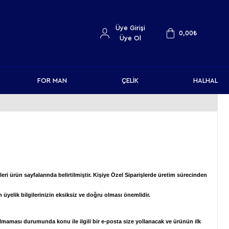
Üye Girişi
0,00
₺
Üye Ol
FOR MAN
ÇELİK
HALHAL
leri ürün sayfalarında belirtilmiştir. Kişiye Özel Siparişlerde üretim sürecinden
n üyelik bilgilerinizin eksiksiz ve doğru olması önemlidir.
t olmaması durumunda konu ile ilgili bir e-posta size yollanacak ve ürünün ilk