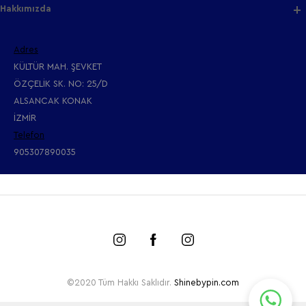
Hakkımızda
Adres
KÜLTÜR MAH. ŞEVKET
ÖZÇELİK SK. NO: 25/D
ALSANCAK KONAK
İZMİR
Telefon
905307890035
©2020 Tüm Hakkı Saklıdır.
Shinebypin.com