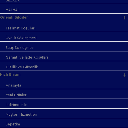
BİLEKLİK
HALHAL
Önemli Bilgiler
Teslimat Koşulları
Üyelik Sözleşmesi
Satış Sözleşmesi
Garanti ve İade Koşulları
Gizlilik ve Güvenlik
Hızlı Erişim
Anasayfa
Yeni Ürünler
İndirimdekiler
Müşteri Hizmetleri
Sepetim