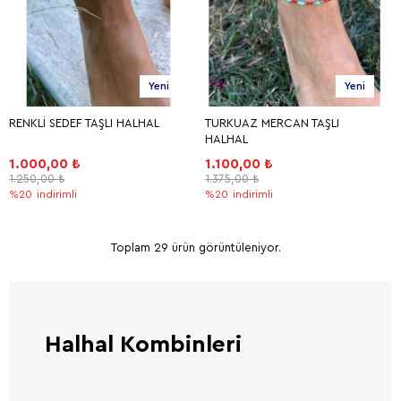
Yeni
Yeni
RENKLİ SEDEF TAŞLI HALHAL
TURKUAZ MERCAN TAŞLI
HALHAL
1.000,00 ₺
1.100,00 ₺
1.250,00 ₺
1.375,00 ₺
%20
indirimli
%20
indirimli
Toplam 29 ürün görüntüleniyor.
Halhal Kombinleri