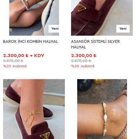
Yeni
Yeni
BAROK İNCİ KOMBİN HALHAL
ASANSÖR SİSTEMLİ SILVER
HALHAL
2.300,00 ₺ + KDV
2.300,00 ₺
2.875,00 ₺
2.875,00 ₺
%20
indirimli
%20
indirimli