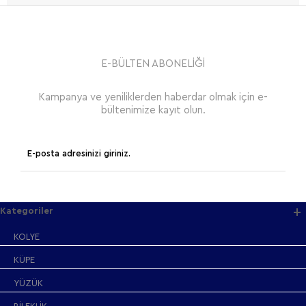
E-BÜLTEN ABONELİĞİ
Kampanya ve yeniliklerden haberdar olmak için e-
bültenimize kayıt olun.
Kategoriler
KOLYE
KÜPE
YÜZÜK