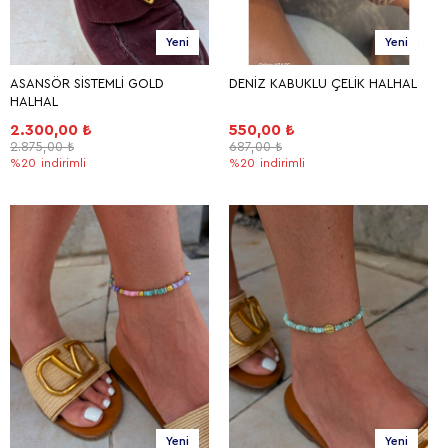
Yeni
Yeni
ASANSÖR SİSTEMLİ GOLD
DENİZ KABUKLU ÇELİK HALHAL
HALHAL
2.300,00 ₺
550,00 ₺
2.875,00 ₺
687,00 ₺
%20
indirimli
%20
indirimli
Yeni
Yeni