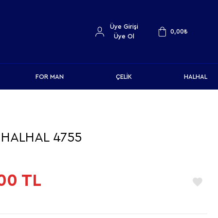
Üye Girişi
0,00
₺
Üye Ol
FOR MAN
ÇELİK
HALHAL
 HALHAL 4755
00
TL