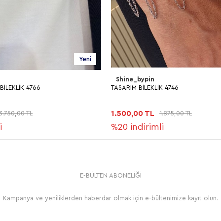
Yeni
Shine_bypin
K 4746
TASARIM BİLEKLİK 4702
1.500,00 TL
1.875,00 TL
1.875,00 TL
li
%20
indirimli
E-BÜLTEN ABONELİĞİ
Kampanya ve yeniliklerden haberdar olmak için e-bültenimize kayıt olun.