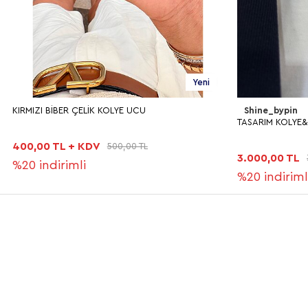
Yeni
Shine_bypin
Shine_bypin
TASARIM KOLYE&BİLEKLİK 4766
TASARIM BİLEKLİ
3.000,00 TL
1.500,00 TL
3.750,00 TL
%20
indirimli
%20
indirim