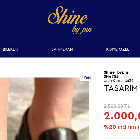
BİLEKLİK
ŞAHMERAN
KİŞİYE ÖZEL
Shine_bypin
SH4755
Yeni
Ürün Kodu :
4439
TASARIM
2.500,00
TL
2.000,
%20
indirimli