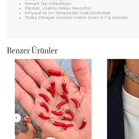
Hematit Taşı Kullanılmıştır.
Klipslidir, Uzatma Halkası Mevcuttur.
Kimyasal Ve Sıvı Temaslardan Uzak Tutulmalıdır.
Stokta Olmayan Ürünlerin Üretim Süreci 5-7 İş Günüdür.
Benzer Ürünler