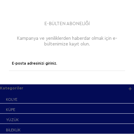
E-BÜLTEN ABONELİĞİ
Kampanya ve yeniliklerden haberdar olmak için e-
bültenimize kayıt olun.
Kategoriler
KOLYE
KÜPE
YÜZÜK
BİLEKLİK