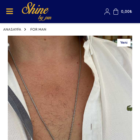
0,00
₺
ANASAYFA
FOR MAN
Yeni