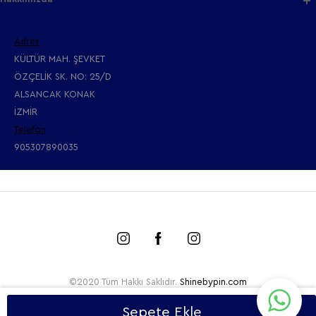
Adres
KÜLTÜR MAH. ŞEVKET
ÖZÇELİK SK. NO: 25/D
ALSANCAK KONAK
İZMİR
Telefon
905307890035
©2020 Tüm Hakkı Saklıdır.
Shinebypin.com
Sepete Ekle