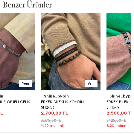
Benzer Ürünler
Yeni
Yeni
Shine_bypin
Shine_bypin
ERKEK BİLEKLİK KOMBİN
ERKEK BİLEKLİK KOMBİN
SH2453
SH1649
2.700,00 TL
2.500,00 TL
3.375,00 TL
3.125,00 TL
%20
indirimli
%20
indirimli