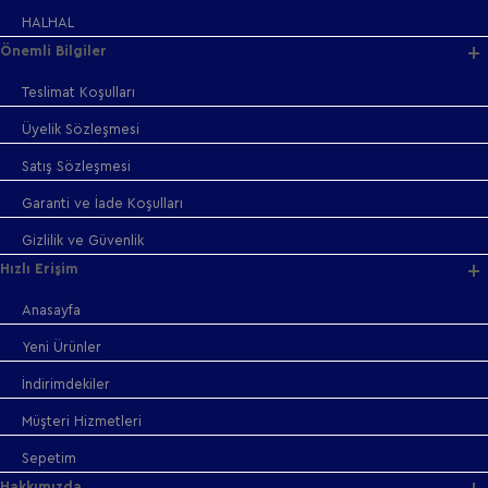
HALHAL
Önemli Bilgiler
Teslimat Koşulları
Üyelik Sözleşmesi
Satış Sözleşmesi
Garanti ve İade Koşulları
Gizlilik ve Güvenlik
Hızlı Erişim
Anasayfa
Yeni Ürünler
İndirimdekiler
Müşteri Hizmetleri
Sepetim
Hakkımızda