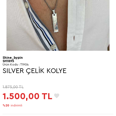
Shine_bypin
SH1895
Ürün Kodu :
T1904
SILVER ÇELİK KOLYE
1.875,00
TL
1.500,00
TL
%20
indirimli