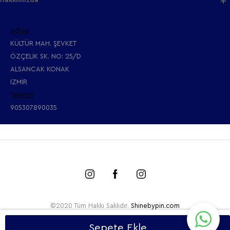
Adres
KÜLTÜR MAH. ŞEVKET
ÖZÇELİK SK. NO: 25/D
ALSANCAK KONAK
İZMİR
Telefon
905307890035
©2020 Tüm Hakkı Saklıdır.
Shinebypin.com
Sepete Ekle