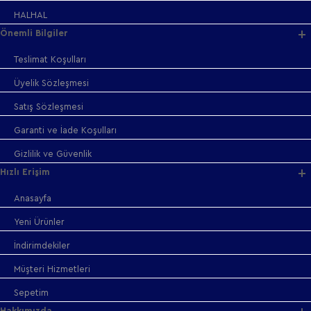
HALHAL
Önemli Bilgiler
Teslimat Koşulları
Üyelik Sözleşmesi
Satış Sözleşmesi
Garanti ve İade Koşulları
Gizlilik ve Güvenlik
Hızlı Erişim
Anasayfa
Yeni Ürünler
İndirimdekiler
Müşteri Hizmetleri
Sepetim
Hakkımızda