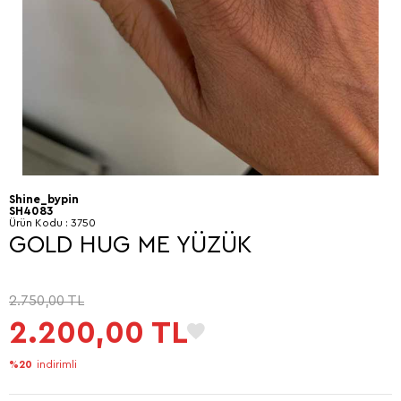
Shine_bypin
SH4083
Ürün Kodu :
3750
GOLD HUG ME YÜZÜK
2.750,00
TL
2.200,00
TL
%20
indirimli