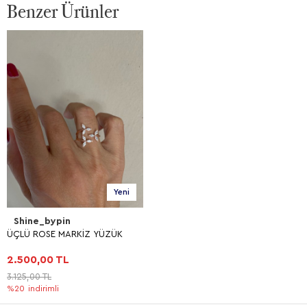
Benzer Ürünler
Yeni
Shine_bypin
ÜÇLÜ ROSE MARKİZ YÜZÜK
2.500,00 TL
3.125,00 TL
%20
indirimli