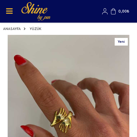
0,00
₺
ANASAYFA
YÜZÜK
Yeni