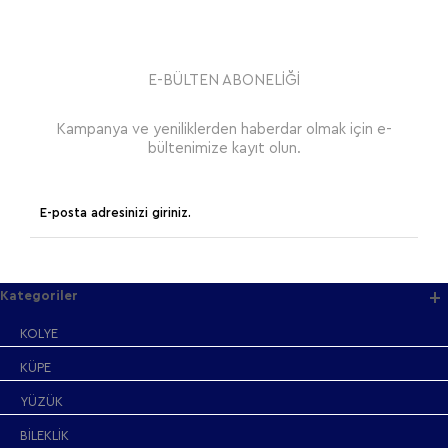
E-BÜLTEN ABONELİĞİ
Kampanya ve yeniliklerden haberdar olmak için e-
bültenimize kayıt olun.
Kategoriler
KOLYE
KÜPE
YÜZÜK
BİLEKLİK