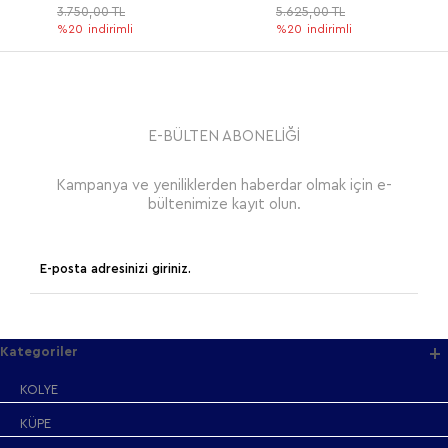
3.750,00 TL
5.625,00 TL
%20
indirimli
%20
indirimli
E-BÜLTEN ABONELİĞİ
Kampanya ve yeniliklerden haberdar olmak için e-
bültenimize kayıt olun.
Kategoriler
KOLYE
KÜPE