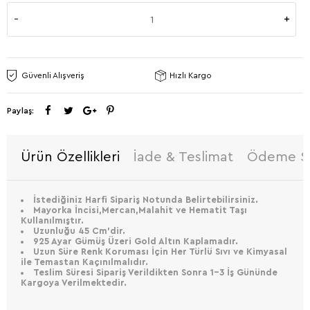
Güvenli Alışveriş
Hızlı Kargo
Paylaş:
Ürün Özellikleri
İade & Teslimat
Ödeme Se
İstediğiniz Harfi Sipariş Notunda Belirtebilirsiniz.
Mayorka İncisi,Mercan,Malahit ve Hematit Taşı
Kullanılmıştır.
Uzunluğu 45 Cm’dir.
925 Ayar Gümüş Üzeri Gold Altın Kaplamadır.
Uzun Süre Renk Koruması İçin Her Türlü Sıvı ve Kimyasal
ile Temastan Kaçınılmalıdır.
Teslim Süresi Sipariş Verildikten Sonra 1-3 İş Gününde
Kargoya Verilmektedir.