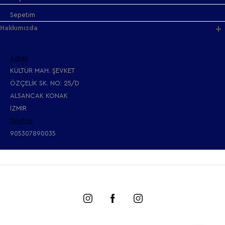
Sepetim
Hakkımızda
Adres
KÜLTÜR MAH. ŞEVKET
ÖZÇELİK SK. NO: 25/D
ALSANCAK KONAK
İZMİR
Telefon
905307890035