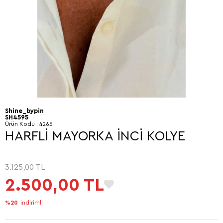
Shine_bypin
SH4595
Ürün Kodu :
4265
HARFLİ MAYORKA İNCİ KOLYE
3.125,00
TL
2.500,00
TL
%20
indirimli