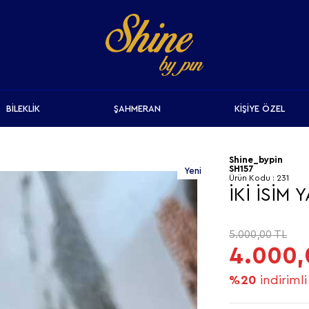
BİLEKLİK
ŞAHMERAN
KİŞİYE ÖZEL
Shine_bypin
SH157
Yeni
Ürün Kodu :
231
İKİ İSİM
5.000,00
TL
4.000,
%20
indirimli