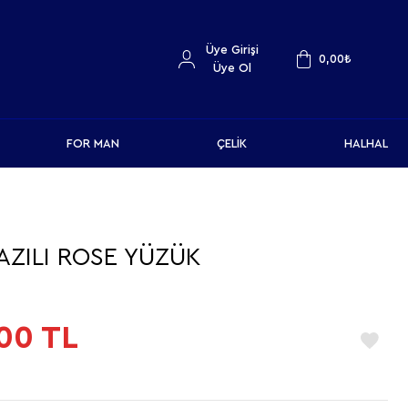
Üye Girişi
0,00
₺
Üye Ol
FOR MAN
ÇELİK
HALHAL
 YAZILI ROSE YÜZÜK
00
TL