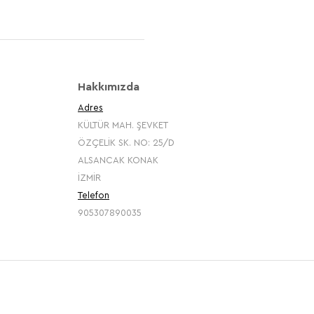
Hakkımızda
Adres
KÜLTÜR MAH. ŞEVKET
ÖZÇELİK SK. NO: 25/D
ALSANCAK KONAK
İZMİR
Telefon
905307890035