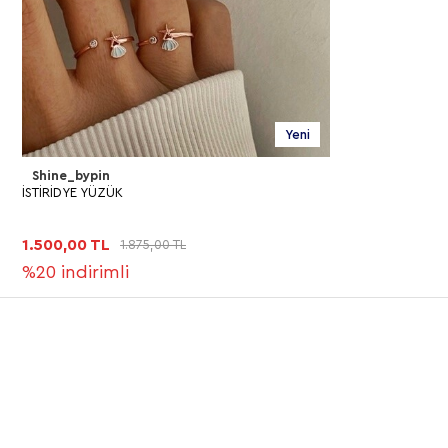
Yeni
Shine_bypin
İSTİRİDYE YÜZÜK
1.500,00 TL
1.875,00 TL
%20
indirimli