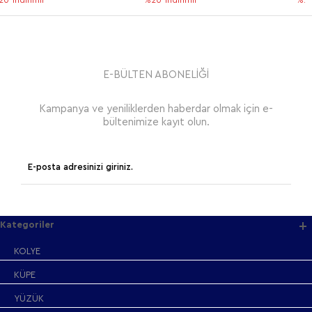
%20
indirimli
%20
indirimli
E-BÜLTEN ABONELİĞİ
Kampanya ve yeniliklerden haberdar olmak için e-
bültenimize kayıt olun.
Kategoriler
KOLYE
KÜPE
YÜZÜK