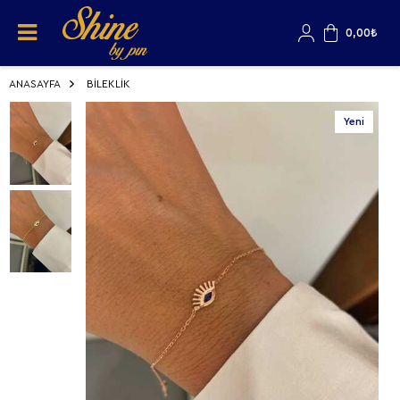
0,00
₺
ANASAYFA
BİLEKLİK
Yeni