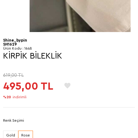
Shine_bypin
SH1629
Ürün Kodu :
1648
KİRPİK BİLEKLİK
619,00
TL
495,00
TL
%20
indirimli
Renk Seçimi
Gold
Rose