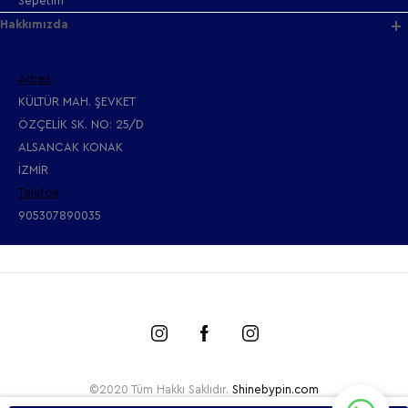
Sepetim
Hakkımızda
Adres
KÜLTÜR MAH. ŞEVKET
ÖZÇELİK SK. NO: 25/D
ALSANCAK KONAK
İZMİR
Telefon
905307890035
©2020 Tüm Hakkı Saklıdır.
Shinebypin.com