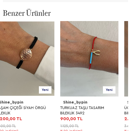
Benzer Ürünler
Yeni
Yeni
Shine_bypin
Shine_bypin
TURKUAZ TAŞLI TASARIM
ÜÇ SIRALI MİNE NAZARLI
BİLEKLİK 3492
BİLEKLİK
900,00 TL
2.900,00 TL
1.125,00 TL
3.625,00 TL