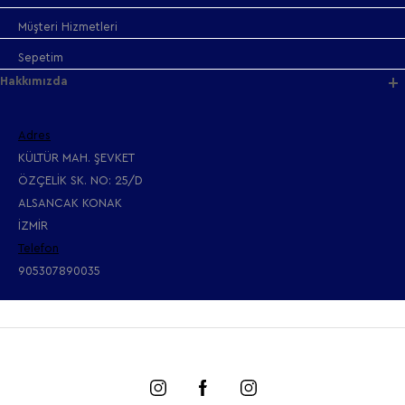
Müşteri Hizmetleri
Sepetim
Hakkımızda
Adres
KÜLTÜR MAH. ŞEVKET
ÖZÇELİK SK. NO: 25/D
ALSANCAK KONAK
İZMİR
Telefon
905307890035