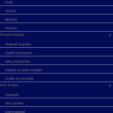
KÜPE
YÜZÜK
BİLEKLİK
HALHAL
Önemli Bilgiler
Teslimat Koşulları
Üyelik Sözleşmesi
Satış Sözleşmesi
Garanti ve İade Koşulları
Gizlilik ve Güvenlik
Hızlı Erişim
Anasayfa
Yeni Ürünler
İndirimdekiler