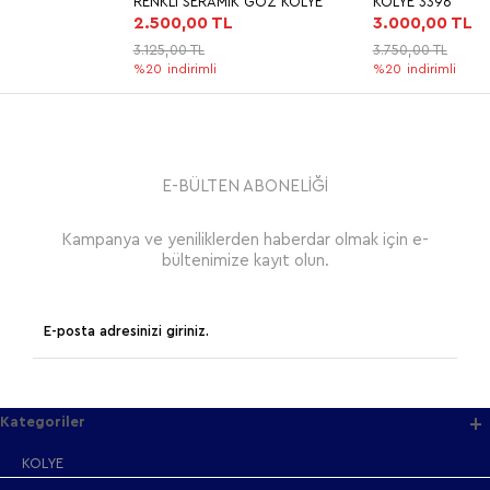
RENKLİ SERAMİK GÖZ KOLYE
KOLYE 3396
2.500,00 TL
3.000,00 TL
3.125,00 TL
3.750,00 TL
%20
indirimli
%20
indirimli
E-BÜLTEN ABONELİĞİ
Kampanya ve yeniliklerden haberdar olmak için e-
bültenimize kayıt olun.
Kategoriler
KOLYE