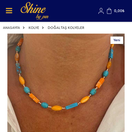
0,00
₺
ANASAYFA
KOLYE
DOĞAL TAŞ KOLYELER
Yeni