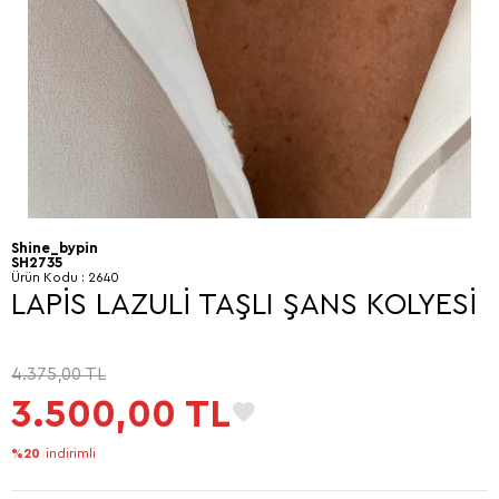
Shine_bypin
SH2735
Ürün Kodu :
2640
LAPİS LAZULİ TAŞLI ŞANS KOLYESİ
4.375,00
TL
3.500,00
TL
%20
indirimli