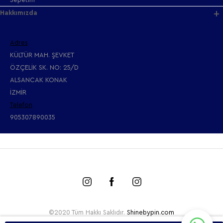
Hakkımızda
Adres
KÜLTÜR MAH. ŞEVKET
ÖZÇELİK SK. NO: 25/D
ALSANCAK KONAK
İZMİR
Telefon
905307890035
©2020 Tüm Hakkı Saklıdır.
Shinebypin.com