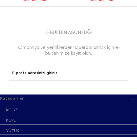
E-BÜLTEN ABONELİĞİ
Kampanya ve yeniliklerden haberdar olmak için e-
bültenimize kayıt olun.
Kategoriler
KOLYE
KÜPE
YÜZÜK