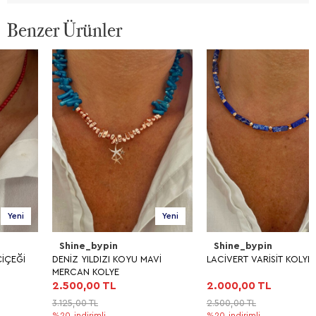
Benzer Ürünler
Yeni
Yeni
Shine_bypin
Shine_bypin
DENİZ YILDIZI KOYU MAVİ
LACİVERT VARİSİT KOLYE
MERCAN KOLYE
2.500,00 TL
2.000,00 TL
3.125,00 TL
2.500,00 TL
%20
indirimli
%20
indirimli