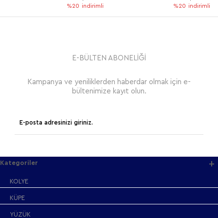
%20
indirimli
%20
indirimli
E-BÜLTEN ABONELİĞİ
Kampanya ve yeniliklerden haberdar olmak için e-
bültenimize kayıt olun.
Kategoriler
KOLYE
KÜPE
YÜZÜK