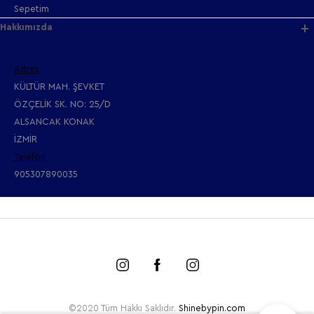
Sepetim
Hakkımızda
Adres
KÜLTÜR MAH. ŞEVKET
ÖZÇELİK SK. NO: 25/D
ALSANCAK KONAK
İZMİR
Telefon
905307890035
©2020 Tüm Hakkı Saklıdır.
Shinebypin.com