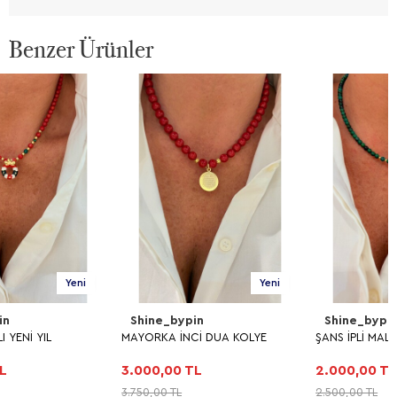
Benzer Ürünler
Yeni
Yeni
Shine_bypin
Shine_bypin
MAYORKA İNCİ DUA KOLYE
ŞANS İPLİ MALAHİT KALP KOLYE
3.000,00 TL
2.000,00 TL
3.750,00 TL
2.500,00 TL