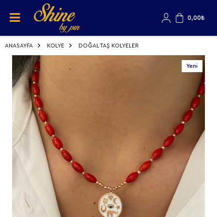
0,00
₺
ANASAYFA
KOLYE
DOĞAL TAŞ KOLYELER
Yeni