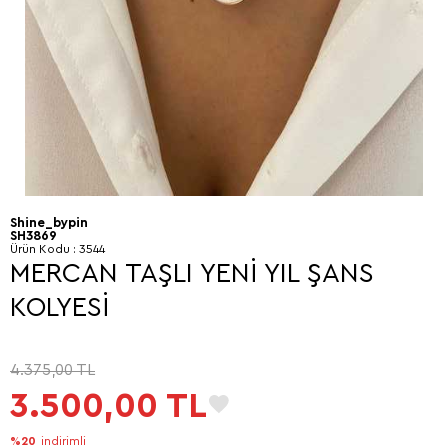
Shine_bypin
SH3869
Ürün Kodu :
3544
MERCAN TAŞLI YENİ YIL ŞANS
KOLYESİ
4.375,00
TL
3.500,00
TL
%20
indirimli