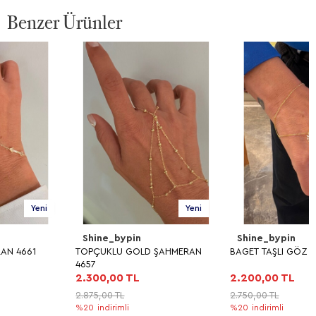
Benzer Ürünler
Yeni
Yeni
Shine_bypin
Shine_bypin
TOPÇUKLU GOLD ŞAHMERAN
BAGET TAŞLI GÖZ ŞAHMERAN
4657
2.300,00 TL
2.200,00 TL
2.875,00 TL
2.750,00 TL
%20
indirimli
%20
indirimli