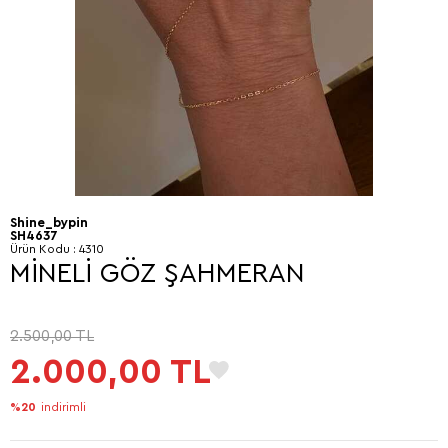
Shine_bypin
SH4637
Ürün Kodu :
4310
MİNELİ GÖZ ŞAHMERAN
2.500,00
TL
2.000,00
TL
%20
indirimli