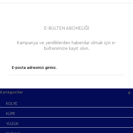
E-BÜLTEN ABONELİĞİ
Kampanya ve yeniliklerden haberdar olmak için e-
bültenimize kayıt olun.
Kategoriler
KOLYE
KÜPE
YÜZÜK