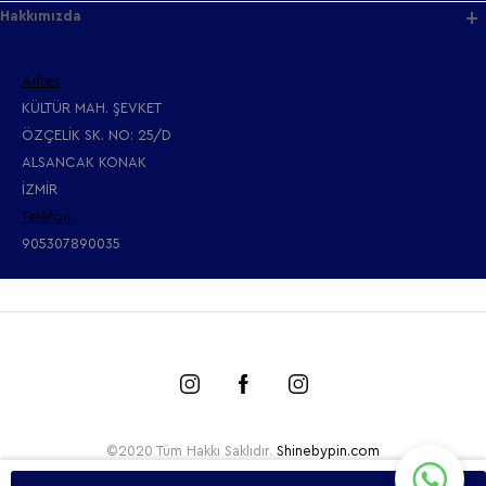
Hakkımızda
Adres
KÜLTÜR MAH. ŞEVKET
ÖZÇELİK SK. NO: 25/D
ALSANCAK KONAK
İZMİR
Telefon
905307890035
©2020 Tüm Hakkı Saklıdır.
Shinebypin.com