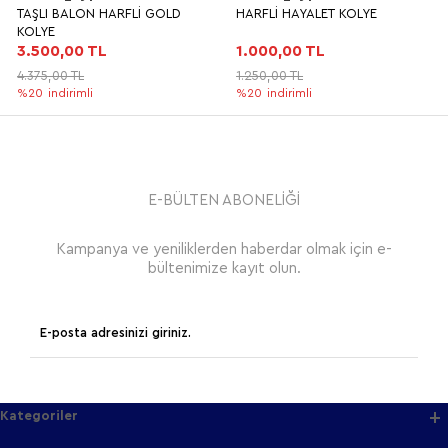
TAŞLI BALON HARFLİ GOLD
HARFLİ HAYALET KOLYE
KOLYE
3.500,00 TL
1.000,00 TL
4.375,00 TL
1.250,00 TL
%20
indirimli
%20
indirimli
E-BÜLTEN ABONELİĞİ
Kampanya ve yeniliklerden haberdar olmak için e-
bültenimize kayıt olun.
Kategoriler