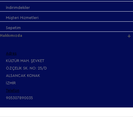
İndirimdekiler
Müşteri Hizmetleri
Sepetim
Hakkımızda
Adres
KÜLTÜR MAH. ŞEVKET
ÖZÇELİK SK. NO: 25/D
ALSANCAK KONAK
İZMİR
Telefon
905307890035