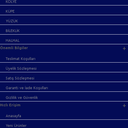
KOLYE
KÜPE
YÜZÜK
BİLEKLİK
HALHAL
Önemli Bilgiler
Teslimat Koşulları
Üyelik Sözleşmesi
Satış Sözleşmesi
Garanti ve İade Koşulları
Gizlilik ve Güvenlik
Hızlı Erişim
Anasayfa
Yeni Ürünler