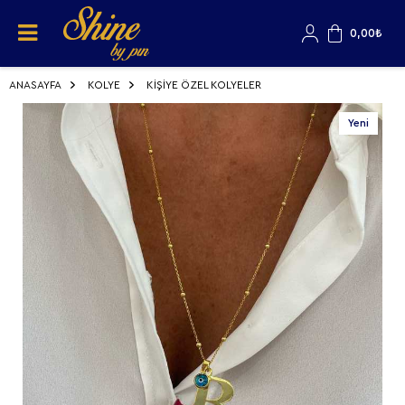
0,00
₺
ANASAYFA
KOLYE
KİŞİYE ÖZEL KOLYELER
Yeni