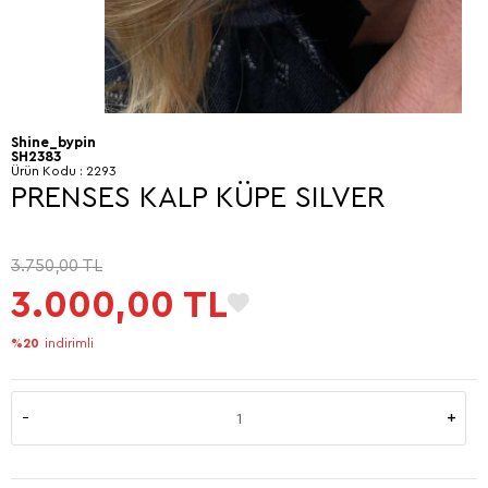
Shine_bypin
SH2383
Ürün Kodu :
2293
PRENSES KALP KÜPE SILVER
3.750,00
TL
3.000,00
TL
%20
indirimli