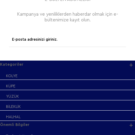
Kampanya ve yeniliklerden haberdar olmak için e-
bültenimize kayıt olun.
Kategoriler
KOLYE
KÜPE
YÜZÜK
BİLEKLİK
HALHAL
Önemli Bilgiler