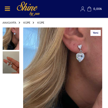
0,00
₺
ANASAYFA
KÜPE
KÜPE
Yeni