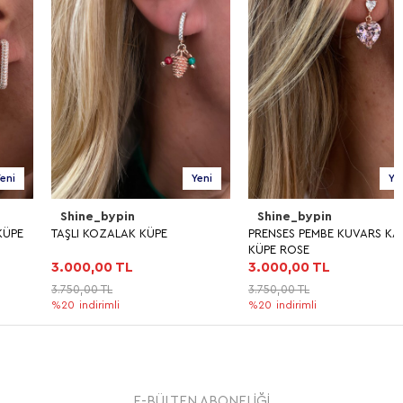
Yeni
Yeni
Shine_bypin
Shine_bypin
TAŞLI KOZALAK KÜPE
PRENSES PEMBE KUVARS KALP
KÜPE ROSE
3.000,00 TL
3.000,00 TL
3.750,00 TL
3.750,00 TL
%20
indirimli
%20
indirimli
E-BÜLTEN ABONELİĞİ