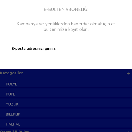
E-BÜLTEN ABONELİĞİ
Kampanya ve yeniliklerden haberdar olmak için e-
bültenimize kayıt olun.
Kategoriler
KOLYE
KÜPE
YÜZÜK
BİLEKLİK
HALHAL
Önemli Bilgiler