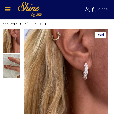
0,00
₺
ANASAYFA
KÜPE
KÜPE
Yeni