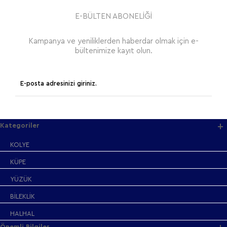
E-BÜLTEN ABONELİĞİ
Kampanya ve yeniliklerden haberdar olmak için e-
bültenimize kayıt olun.
Kategoriler
KOLYE
KÜPE
YÜZÜK
BİLEKLİK
HALHAL
Önemli Bilgiler