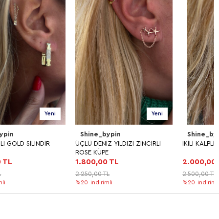
Yeni
Yeni
Shine_bypin
Shine_bypin
ÜÇLÜ DENİZ YILDIZI ZİNCİRLİ
İKİLİ KALPLİ GOLD KÜPE
ROSE KÜPE
1.800,00 TL
2.000,00 TL
2.250,00 TL
2.500,00 TL
%20
indirimli
%20
indirimli