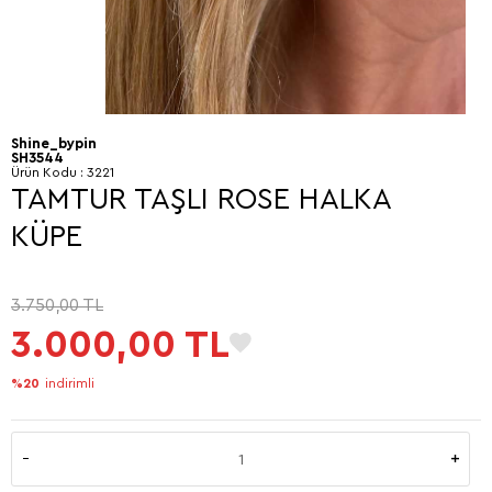
Shine_bypin
SH3544
Ürün Kodu :
3221
TAMTUR TAŞLI ROSE HALKA
KÜPE
3.750,00
TL
3.000,00
TL
%20
indirimli