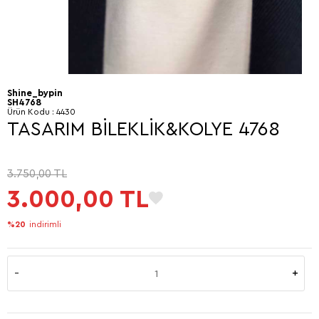
Shine_bypin
SH4768
Ürün Kodu :
4430
TASARIM BİLEKLİK&KOLYE 4768
3.750,00
TL
3.000,00
TL
%20
indirimli