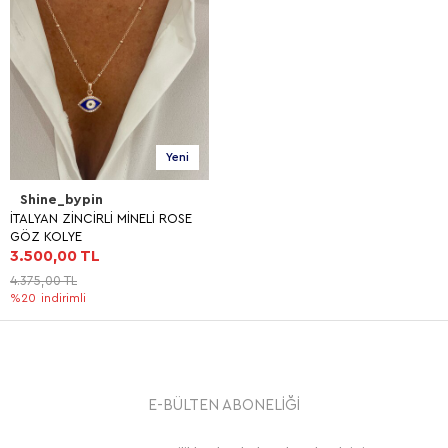
Yeni
Shine_bypin
İTALYAN ZİNCİRLİ MİNELİ ROSE
GÖZ KOLYE
3.500,00 TL
4.375,00 TL
%20
indirimli
E-BÜLTEN ABONELİĞİ