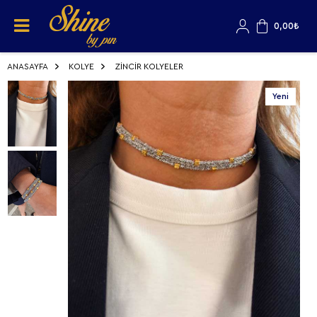
0,00
₺
ANASAYFA
KOLYE
ZİNCİR KOLYELER
Yeni