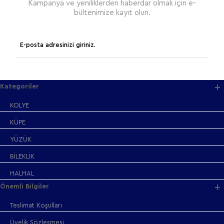
Kampanya ve yeniliklerden haberdar olmak için e-
bültenimize kayıt olun.
Kategoriler
KOLYE
KÜPE
YÜZÜK
BİLEKLİK
HALHAL
Önemli Bilgiler
Teslimat Koşulları
Üyelik Sözleşmesi