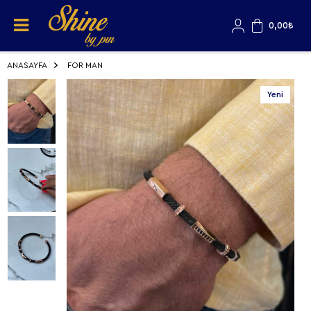
0,00
₺
ANASAYFA
FOR MAN
Yeni