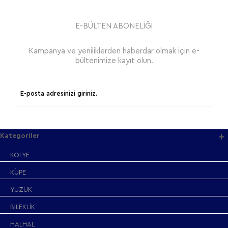
E-BÜLTEN ABONELİĞİ
Kampanya ve yeniliklerden haberdar olmak için e-
bültenimize kayıt olun.
Kategoriler
KOLYE
KÜPE
YÜZÜK
BİLEKLİK
HALHAL