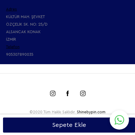
Adres
KÜLTÜR MAH. ŞEVKET
ÖZÇELİK SK. NO: 25/D
ALSANCAK KONAK
İZMİR
Telefon
905307890035
©2020 Tüm Hakkı Saklıdır.
Shinebypin.com
Sepete Ekle
T
-Soft
E-Ticaret
Sistemleriyle Hazırlanmıştır.