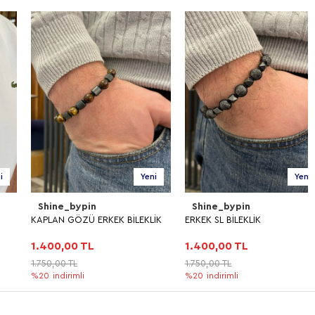
Yeni
Yeni
Shine_bypin
Shine_bypin
KAPLAN GÖZÜ ERKEK BİLEKLİK
ERKEK SL BİLEKLİK
1.400,00 TL
1.400,00 TL
1.750,00 TL
1.750,00 TL
%20
indirimli
%20
indirimli