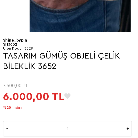
Shine_bypin
SH3652
Ürün Kodu :
3329
TASARIM GÜMÜŞ OBJELİ ÇELİK
BİLEKLİK 3652
7.500,00
TL
6.000,00
TL
%20
indirimli