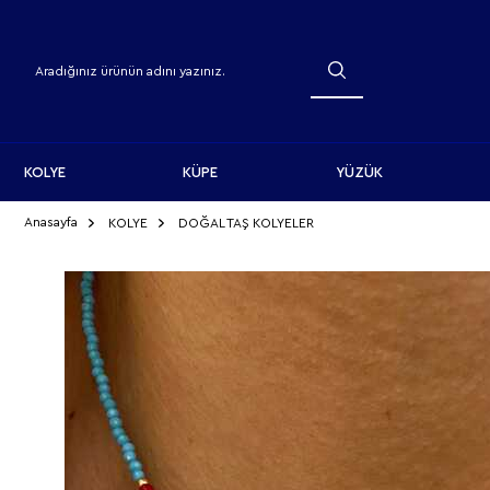
KOLYE
KÜPE
YÜZÜK
Anasayfa
KOLYE
DOĞAL TAŞ KOLYELER