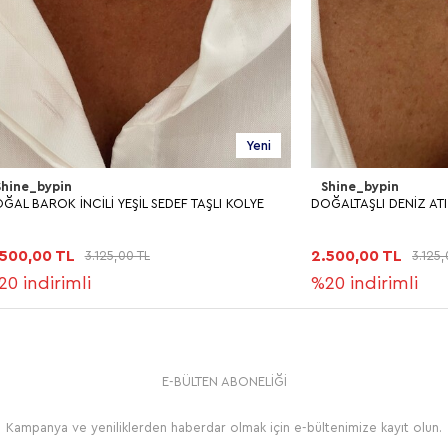
Yeni
Shine_bypin
CİLİ YEŞİL SEDEF TAŞLI KOLYE
DOĞALTAŞLI DENİZ ATI KOLYE
2.500,00 TL
3.125,00 TL
3.125,00 TL
li
%20
indirimli
E-BÜLTEN ABONELİĞİ
Kampanya ve yeniliklerden haberdar olmak için e-bültenimize kayıt olun.