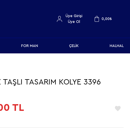
Üye Girişi
0,00
₺
Üye Ol
FOR MAN
ÇELİK
HALHAL
 TAŞLI TASARIM KOLYE 3396
00
TL