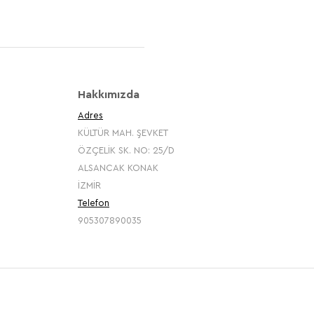
Hakkımızda
Adres
KÜLTÜR MAH. ŞEVKET
ÖZÇELİK SK. NO: 25/D
ALSANCAK KONAK
İZMİR
Telefon
905307890035