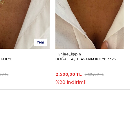
Yeni
Yeni
Shine_bypin
DOĞAL TAŞLI TASARIM KOLYE 3393
T
2.500,00 TL
1
3.125,00 TL
%20
indirimli
%