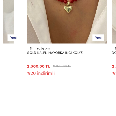
Yeni
Shine_bypin
Shine_bypin
GOLD KALPLİ MAYORKA İNCİ KOLYE
DOĞAL BAROK İN
2.300,00 TL
2.500,00 TL
2.875,00 TL
%20
indirimli
%20
indirim