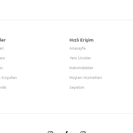
ler
Hızlı Erişim
arı
Anasayfa
esi
Yeni Ürünler
si
İndirimdekiler
 Koşulları
Müşteri Hizmetleri
nlik
Sepetim