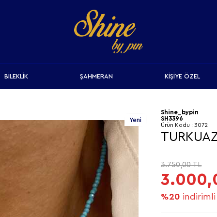
BİLEKLİK
ŞAHMERAN
KİŞİYE ÖZEL
Shine_bypin
SH3396
Yeni
Ürün Kodu :
3072
TURKUAZ
3.750,00
TL
3.000,
%20
indirimli