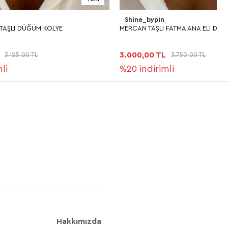
Shine_bypin
MERCAN TAŞLI FATMA ANA ELİ DÜĞÜM KOLYE
M
3.000,00 TL
2
3.750,00 TL
%20
indirimli
%
Hakkımızda