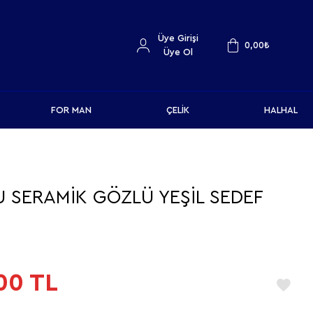
Üye Girişi
0,00
₺
Üye Ol
FOR MAN
ÇELİK
HALHAL
 SERAMİK GÖZLÜ YEŞİL SEDEF
00
TL