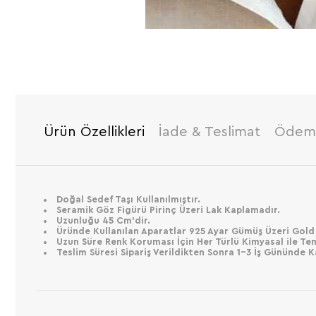
Ürün Özellikleri
İade & Teslimat
Ödeme
Doğal Sedef Taşı Kullanılmıştır.
Seramik Göz Figürü Pirinç Üzeri Lak Kaplamadır.
Uzunluğu 45 Cm’dir.
Üründe Kullanılan Aparatlar 925 Ayar Gümüş Üzeri Gold
Uzun Süre Renk Koruması İçin Her Türlü Kimyasal ile Te
Teslim Süresi Sipariş Verildikten Sonra 1-3 İş Gününde 