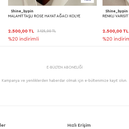
Shine_bypin
ROSE HAYAT AĞACI KOLYE
RENKLİ VARİSİT TAŞLI DÜĞÜM KOLYE
2.500,00 TL
3.125,00 TL
3.125,00 TL
li
%20
indirimli
E-BÜLTEN ABONELİĞİ
Kampanya ve yeniliklerden haberdar olmak için e-bültenimize kayıt olun.
ler
Hızlı Erişim