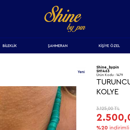
BİLEKLİK
ŞAHMERAN
KİŞİYE ÖZEL
Shine_bypin
SH1463
Yeni
Ürün Kodu :
1479
TURUNCU
KOLYE
3.125,00
TL
2.500,
%20
indirimli