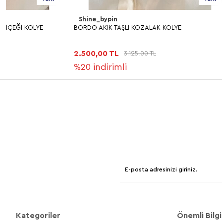
Shine_bypin
Shine_bypin
BORDO AKİK TAŞLI KOZALAK KOLYE
MALAHİT TAŞLI 
2.500,00 TL
2.500,00 TL
3.125,00 TL
%20
indirimli
%20
indirim
Kategoriler
Önemli Bilgi