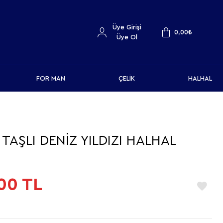
Üye Girişi
0,00
₺
Üye Ol
FOR MAN
ÇELİK
HALHAL
TAŞLI DENİZ YILDIZI HALHAL
00
TL