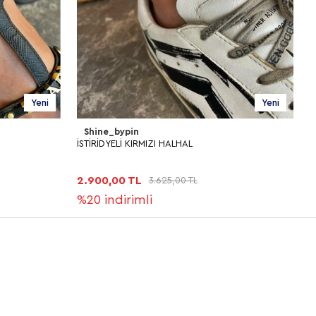
Yeni
Yeni
Shine_bypin
İSTİRİDYELİ KIRMIZI HALHAL
2.900,00 TL
3.625,00 TL
%20
indirimli