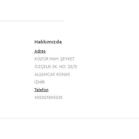
Hakkımızda
Adres
KÜLTÜR MAH. ŞEVKET
ÖZÇELİK SK. NO: 25/D
ALSANCAK KONAK
İZMİR
Telefon
905307890035