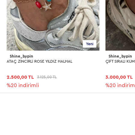
Yeni
Shine_bypin
Shine_bypin
ATAÇ ZİNCİRLİ ROSE YILDIZ HALHAL
ÇİFT SIRALI KUM
2.500,00 TL
3.000,00 TL
3.125,00 TL
%20
indirimli
%20
indirim