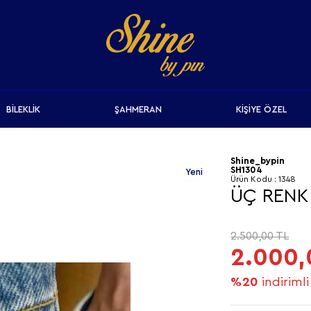
BİLEKLİK
ŞAHMERAN
KİŞİYE ÖZEL
Shine_bypin
SH1304
Yeni
Ürün Kodu :
1348
ÜÇ RENK 
2.500,00
TL
2.000,
%20
indirimli