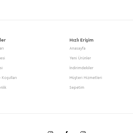
ler
Hızlı Erişim
arı
Anasayfa
esi
Yeni Ürünler
si
İndirimdekiler
 Koşulları
Müşteri Hizmetleri
nlik
Sepetim