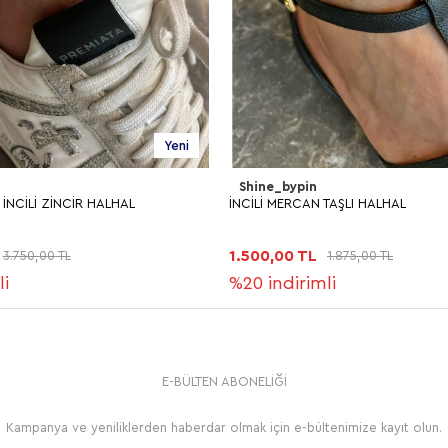
Yeni
Shine_bypin
 İNCİLİ ZİNCİR HALHAL
İNCİLİ MERCAN TAŞLI HALHAL
1.500,00 TL
3.750,00 TL
1.875,00 TL
li
%20
indirimli
E-BÜLTEN ABONELİĞİ
Kampanya ve yeniliklerden haberdar olmak için e-bültenimize kayıt olun.