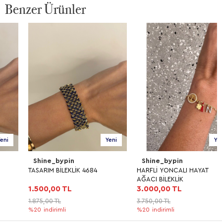
Benzer Ürünler
Yeni
Yeni
Shine_bypin
Shine_bypin
TASARIM BİLEKLİK 4684
HARFLİ YONCALI HAYAT
AĞACI BİLEKLİK
1.500,00 TL
3.000,00 TL
1.875,00 TL
3.750,00 TL
%20
indirimli
%20
indirimli