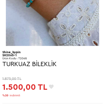
Shine_bypin
SH2065-1
Ürün Kodu :
T2068
TURKUAZ BİLEKLİK
1.875,00
TL
1.500,00
TL
%20
indirimli