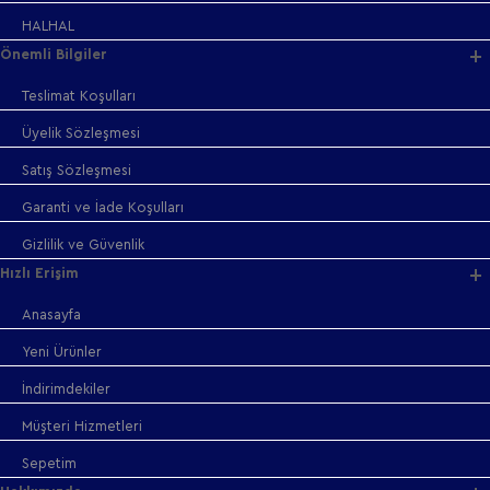
HALHAL
Önemli Bilgiler
Teslimat Koşulları
Üyelik Sözleşmesi
Satış Sözleşmesi
Garanti ve İade Koşulları
Gizlilik ve Güvenlik
Hızlı Erişim
Anasayfa
Yeni Ürünler
İndirimdekiler
Müşteri Hizmetleri
Sepetim