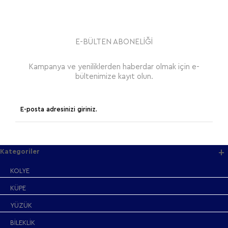
E-BÜLTEN ABONELİĞİ
Kampanya ve yeniliklerden haberdar olmak için e-
bültenimize kayıt olun.
Kategoriler
KOLYE
KÜPE
YÜZÜK
BİLEKLİK