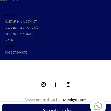
Hakkımızda
Adres
KÜLTÜR MAH. ŞEVKET
ÖZÇELİK SK. NO: 25/D
ALSANCAK KONAK
İZMİR
Telefon
905307890035
©2020 Tüm Hakkı Saklıdır.
Shinebypin.com
Sepete Ekle